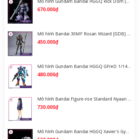
Mô hình Gundam Bandai HGGQ Rick Dom (Gaia / Ortega) 1/144 [GDB] [BHG]
670.000₫
Mô hình Bandai 30MF Rosan Wizard [GDB] [30MF]
450.000₫
Mô hình Gundam Bandai HGGQ GFreD 1/144 [GDB] [BHG]
480.000₫
Mô hình Bandai Figure-rise Standard Nyaan - Gundam GQuuuuuuX [GDB] [FRS]
730.000₫
Mô hình Gundam Bandai HGGQ Xavier's Gyan Hakuji-Packs 1/144 [GDB] [BHG]