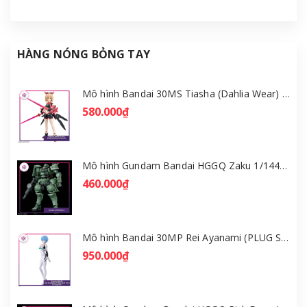
HÀNG NÓNG BỎNG TAY
Mô hình Bandai 30MS Tiasha (Dahlia Wear) [Color B] [GDB] [30MS]
580.000₫
Mô hình Gundam Bandai HGGQ Zaku 1/144 – MSG GQuuuuuuX [GDB] [BHG]
460.000₫
Mô hình Bandai 30MP Rei Ayanami (PLUG SUIT Ver.) – Evangelion [GDB] [30MP]
950.000₫