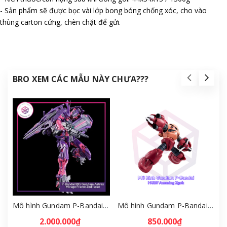
- Sản phẩm sẽ được bọc vài lớp bong bóng chống xóc, cho vào
thùng carton cứng, chèn chặt để gửi.
BRO XEM CÁC MẪU NÀY CHƯA???
Mô hình Gundam P-Bandai MG Gundam Astray Mirage Frame 2nd Issue [GDB] [BMG]
Mô hình Gundam P-Bandai HGBF Amazing Zgok 1/144 [GDB] [BHG]
2.000.000₫
850.000₫