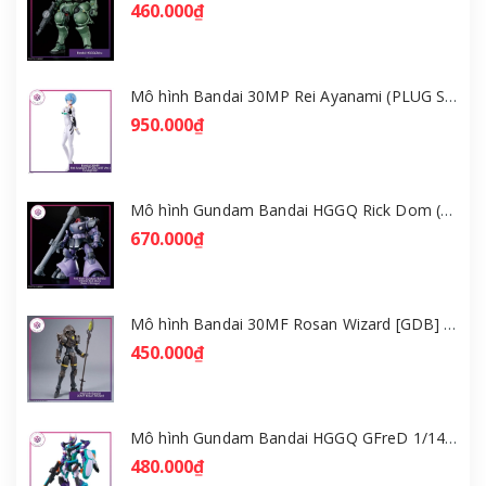
460.000₫
Mô hình Bandai 30MP Rei Ayanami (PLUG SUIT Ver.) – Evangelion [GDB] [30MP]
950.000₫
Mô hình Gundam Bandai HGGQ Rick Dom (Gaia / Ortega) 1/144 [GDB] [BHG]
670.000₫
Mô hình Bandai 30MF Rosan Wizard [GDB] [30MF]
450.000₫
Mô hình Gundam Bandai HGGQ GFreD 1/144 [GDB] [BHG]
480.000₫