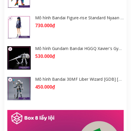
Mô hình Bandai Figure-rise Standard Nyaan - Gundam GQuuuuuuX [GDB] [FRS]
730.000₫
Mô hình Gundam Bandai HGGQ Xavier's Gyan Hakuji-Packs 1/144 [GDB] [BHG]
530.000₫
Mô hình Bandai 30MF Liber Wizard [GDB] [30MF]
450.000₫