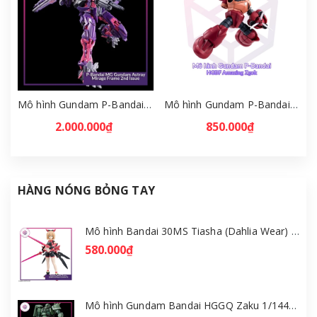
Mô hình Gundam P-Bandai MG Gundam Astray Mirage Frame 2nd Issue [GDB] [BMG]
Mô hình Gundam P-Bandai HGBF Amazing Zgok 1/144 [GDB] [BHG]
2.000.000₫
850.000₫
HÀNG NÓNG BỎNG TAY
Mô hình Bandai 30MS Tiasha (Dahlia Wear) [Color B] [GDB] [30MS]
580.000₫
Mô hình Gundam Bandai HGGQ Zaku 1/144 – MSG GQuuuuuuX [GDB] [BHG]