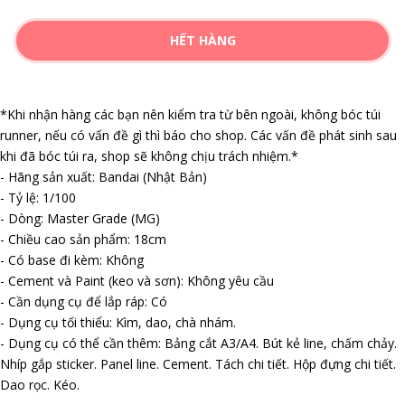
HẾT HÀNG
*Khi nhận hàng các bạn nên kiểm tra từ bên ngoài, không bóc túi
runner, nếu có vấn đề gì thì báo cho shop. Các vấn đề phát sinh sau
khi đã bóc túi ra, shop sẽ không chịu trách nhiệm.*
- Hãng sản xuất: Bandai (Nhật Bản)
- Tỷ lệ: 1/100
- Dòng: Master Grade (MG)
- Chiều cao sản phẩm: 18cm
- Có base đi kèm: Không
- Cement và Paint (keo và sơn): Không yêu cầu
- Cần dụng cụ để lắp ráp: Có
- Dụng cụ tối thiểu: Kìm, dao, chà nhám.
- Dụng cụ có thể cần thêm: Bảng cắt A3/A4. Bút kẻ line, chấm chảy.
Nhíp gắp sticker. Panel line. Cement. Tách chi tiết. Hộp đựng chi tiết.
Dao rọc. Kéo.