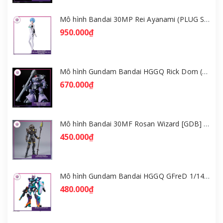
Mô hình Bandai 30MP Rei Ayanami (PLUG SUIT Ver.) – Evangelion [GDB] [30MP]
950.000₫
Mô hình Gundam Bandai HGGQ Rick Dom (Gaia / Ortega) 1/144 [GDB] [BHG]
670.000₫
Mô hình Bandai 30MF Rosan Wizard [GDB] [30MF]
450.000₫
Mô hình Gundam Bandai HGGQ GFreD 1/144 [GDB] [BHG]
480.000₫