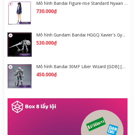
Mô hình Bandai Figure-rise Standard Nyaan - Gundam GQuuuuuuX [GDB] [FRS]
730.000₫
Mô hình Gundam Bandai HGGQ Xavier's Gyan Hakuji-Packs 1/144 [GDB] [BHG]
530.000₫
Mô hình Bandai 30MF Liber Wizard [GDB] [30MF]
450.000₫