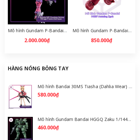
Mô hình Gundam P-Bandai MG Gundam Astray Mirage Frame 2nd Issue [GDB] [BMG]
Mô hình Gundam P-Bandai HGBF Amazing Zgok 1/144 [GDB] [BHG]
2.000.000₫
850.000₫
HÀNG NÓNG BỎNG TAY
Mô hình Bandai 30MS Tiasha (Dahlia Wear) [Color B] [GDB] [30MS]
580.000₫
Mô hình Gundam Bandai HGGQ Zaku 1/144 – MSG GQuuuuuuX [GDB] [BHG]
460.000₫