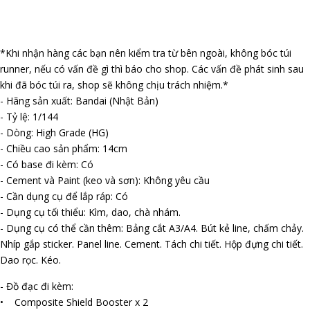
*Khi nhận hàng các bạn nên kiểm tra từ bên ngoài, không bóc túi
runner, nếu có vấn đề gì thì báo cho shop. Các vấn đề phát sinh sau
khi đã bóc túi ra, shop sẽ không chịu trách nhiệm.*
- Hãng sản xuất: Bandai (Nhật Bản)
- Tỷ lệ: 1/144
- Dòng: High Grade (HG)
- Chiều cao sản phẩm: 14cm
- Có base đi kèm: Có
- Cement và Paint (keo và sơn): Không yêu cầu
- Cần dụng cụ để lắp ráp: Có
- Dụng cụ tối thiểu: Kìm, dao, chà nhám.
- Dụng cụ có thể cần thêm: Bảng cắt A3/A4. Bút kẻ line, chấm chảy.
Nhíp gắp sticker. Panel line. Cement. Tách chi tiết. Hộp đựng chi tiết.
Dao rọc. Kéo.
- Đồ đạc đi kèm:
• Composite Shield Booster x 2