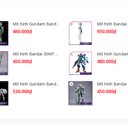
Mô hình Gundam Bandai HGGQ Zaku 1/144 – MSG GQuuuuuuX [GDB] [BHG]
460.000₫
950.000₫
Mô hình Bandai 30MF Rosan Wizard [GDB] [30MF]
450.000₫
480.000₫
Mô hình Gundam Bandai HGGQ Xavier's Gyan Hakuji-Packs 1/144 [GDB] [BHG]
530.000₫
450.000₫