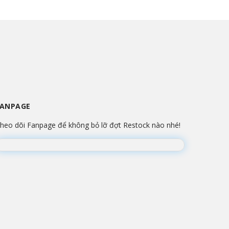
FANPAGE
heo dõi Fanpage để không bỏ lỡ đợt Restock nào nhé!
Đang lắp ráp Fanpage...