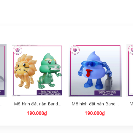
Mô hình đất nặn Bandai Clay Model Kit GREAT SWORD UNKO - Unkosul Days [GDB]
Mô hình đất nặn Bandai Clay Model Kit ANIMAL UNCHI SET 2 TYRANNOSAURUS & LION [GDB]
Mô hình đất nặn Bandai Clay Model Kit SALARYMAN UNKO - Unkosul Days [GDB]
190.000₫
190.000₫