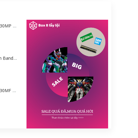
Mô hình Bandai 30MP Rei Ayanami (PLUG SUIT Ver.) – Evangelion [GDB] [30MP]
Mô hình Gundam Bandai HGGQ GFreD 1/144 [GDB] [BHG]
Mô hình Bandai 30MF Liber Wizard [GDB] [30MF]