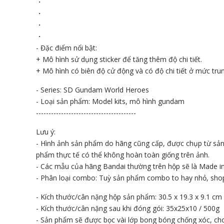
・
・
・
・
- Đặc điểm nổi bật:
+ Mô hình sử dụng sticker để tăng thêm độ chi tiết.
+ Mô hình có biên độ cử động và có độ chi tiết ở mức trun
- Series: SD Gundam World Heroes
- Loại sản phẩm: Model kits, mô hình gundam
----------------------------------------
Lưu ý:
- Hình ảnh sản phẩm do hãng cũng cấp, được chụp từ sả
phẩm thực tế có thể không hoàn toàn giống trên ảnh.
- Các mẫu của hãng Bandai thường trên hộp sẽ là Made in
- Phân loại combo: Tuỳ sản phẩm combo to hay nhỏ, sho
- Kích thước/cân nặng hộp sản phẩm: 30.5 x 19.3 x 9.1 cm
- Kích thước/cân nặng sau khi đóng gói: 35x25x10 / 500g
- Sản phẩm sẽ được bọc vài lớp bong bóng chống xóc, cho