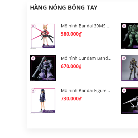
HÀNG NÓNG BỎNG TAY
Mô hình Bandai 30MS Tiasha (Dahlia Wear) [Color B] [GDB] [30MS]
580.000₫
Mô hình Gundam Bandai HGGQ Rick Dom (Gaia / Ortega) 1/144 [GDB] [BHG]
670.000₫
Mô hình Bandai Figure-rise Standard Nyaan - Gundam GQuuuuuuX [GDB] [FRS]
730.000₫