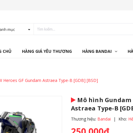
anh mục
G CHỦ
HÀNG GIÁ YÊU THƯƠNG
HÀNG BANDAI
H
 Heroes GF Gundam Astraea Type-B [GDB] [BSD]
Mô hình Gundam 
Astraea Type-B [GDB
Thương hiệu:
Bandai
|
Kho:
Hế
250.000₫