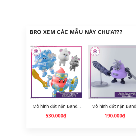
BRO XEM CÁC MẪU NÀY CHƯA???
Mô hình đất nặn Bandai Clay Model Kit UNKOSUL DAYS SUPER DX SET 1 - Unkosul Days [GDB]
530.000₫
190.000₫