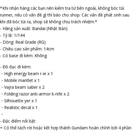
*Khi nhận hàng các bạn nên kiểm tra từ bên ngoài, không bóc túi
runner, nếu có vấn đề gì thì báo cho shop. Các vấn đề phát sinh sau
khi đã bóc túi ra, shop sẽ không chịu trách nhiệm.*
- Hãng sản xuất: Bandai (Nhật Bản)
- Tỷ lệ: 1/144
- Dòng: Real Grade (RG)
- Chiều cao sản phẩm: 14cm
- Có base đi kèm: Không
- Đồ đạc đi kèm:
・High energy beam r-ifle x 1
・Mobile mantlet x 1
・Vajra beam saber x 2
・Folding razor anti-armor k-nife x 2
・Silhouette flyer x 1
・Realistic decal x 1
・
- Đặc điểm nổi bật:
+ Có thể tách rời hoặc kết hợp thành Gundam hoàn chỉnh bởi 4 phần