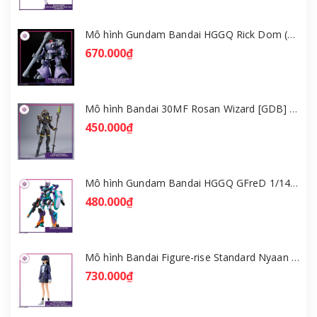
Mô hình Gundam Bandai HGGQ Rick Dom (Gaia / Ortega) 1/144 [GDB] [BHG]
670.000₫
Mô hình Bandai 30MF Rosan Wizard [GDB] [30MF]
450.000₫
Mô hình Gundam Bandai HGGQ GFreD 1/144 [GDB] [BHG]
480.000₫
Mô hình Bandai Figure-rise Standard Nyaan - Gundam GQuuuuuuX [GDB] [FRS]
730.000₫