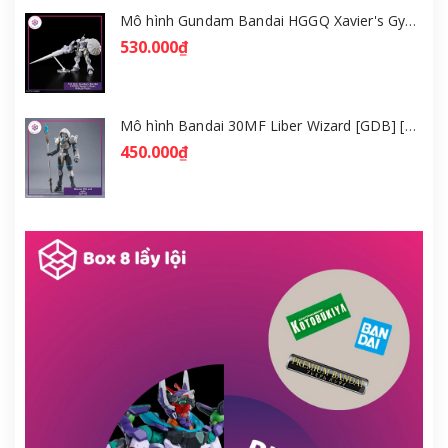
Mô hình Gundam Bandai HGGQ Xavier's Gyan Hakuji-Packs 1/144 [GDB] [BHG]
530.000₫
Mô hình Bandai 30MF Liber Wizard [GDB] [30MF]
450.000₫