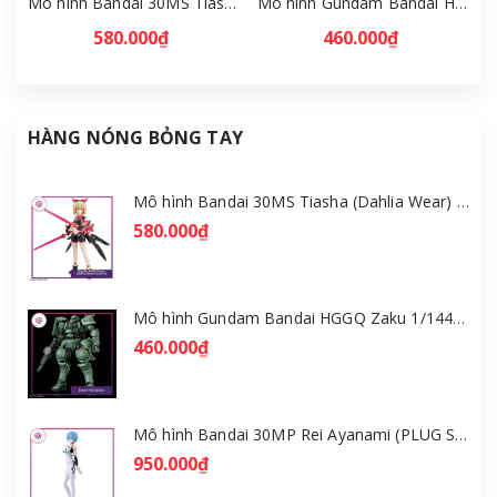
Mô hình Bandai 30MS Tiasha (Dahlia Wear) [Color B] [GDB] [30MS]
Mô hình Gundam Bandai HGGQ Zaku 1/144 – MSG GQuuuuuuX [GDB] [BHG]
580.000₫
460.000₫
HÀNG NÓNG BỎNG TAY
Mô hình Bandai 30MS Tiasha (Dahlia Wear) [Color B] [GDB] [30MS]
580.000₫
Mô hình Gundam Bandai HGGQ Zaku 1/144 – MSG GQuuuuuuX [GDB] [BHG]
460.000₫
Mô hình Bandai 30MP Rei Ayanami (PLUG SUIT Ver.) – Evangelion [GDB] [30MP]
950.000₫