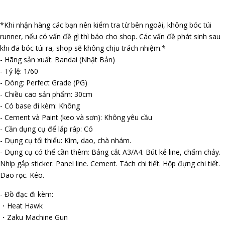
*Khi nhận hàng các bạn nên kiểm tra từ bên ngoài, không bóc túi
runner, nếu có vấn đề gì thì báo cho shop. Các vấn đề phát sinh sau
khi đã bóc túi ra, shop sẽ không chịu trách nhiệm.*
- Hãng sản xuất: Bandai (Nhật Bản)
- Tỷ lệ: 1/60
- Dòng: Perfect Grade (PG)
- Chiều cao sản phẩm: 30cm
- Có base đi kèm: Không
- Cement và Paint (keo và sơn): Không yêu cầu
- Cần dụng cụ để lắp ráp: Có
- Dụng cụ tối thiểu: Kìm, dao, chà nhám.
- Dụng cụ có thể cần thêm: Bảng cắt A3/A4. Bút kẻ line, chấm chảy.
Nhíp gắp sticker. Panel line. Cement. Tách chi tiết. Hộp đựng chi tiết.
Dao rọc. Kéo.
- Đồ đạc đi kèm:
・Heat Hawk
・Zaku Machine Gun