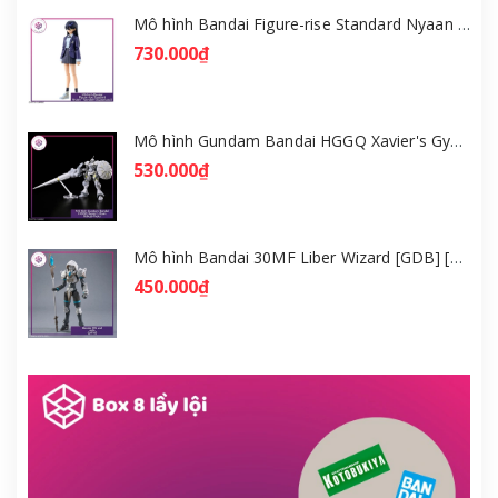
Mô hình Bandai Figure-rise Standard Nyaan - Gundam GQuuuuuuX [GDB] [FRS]
730.000₫
Mô hình Gundam Bandai HGGQ Xavier's Gyan Hakuji-Packs 1/144 [GDB] [BHG]
530.000₫
Mô hình Bandai 30MF Liber Wizard [GDB] [30MF]
450.000₫