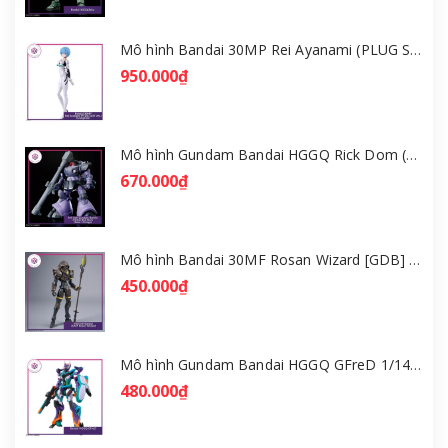
Mô hình Bandai 30MP Rei Ayanami (PLUG SUIT Ver.) – Evangelion [GDB] [30MP]
950.000₫
Mô hình Gundam Bandai HGGQ Rick Dom (Gaia / Ortega) 1/144 [GDB] [BHG]
670.000₫
Mô hình Bandai 30MF Rosan Wizard [GDB] [30MF]
450.000₫
Mô hình Gundam Bandai HGGQ GFreD 1/144 [GDB] [BHG]
480.000₫