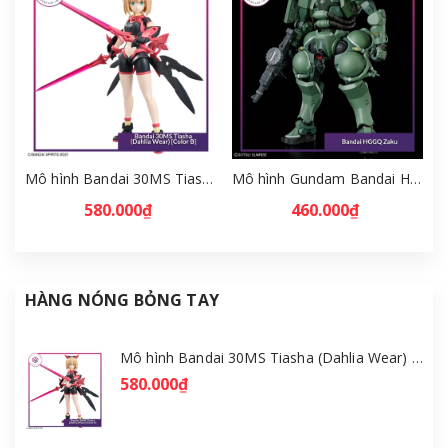
Mô hình Bandai 30MS Tiasha (Dahlia Wear) [Color B] [GDB] [30MS]
Mô hình Gundam Bandai HGGQ Zaku 1/144 – MSG GQuuuuuuX [GDB] [BHG]
580.000₫
460.000₫
HÀNG NÓNG BỎNG TAY
Mô hình Bandai 30MS Tiasha (Dahlia Wear) [Color B] [GDB] [30MS]
580.000₫