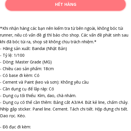
HẾT HÀNG
*Khi nhận hàng các bạn nên kiểm tra từ bên ngoài, không bóc túi
runner, nếu có vấn đề gì thì báo cho shop. Các vấn đề phát sinh sau
khi đã bóc túi ra, shop sẽ không chịu trách nhiệm.*
- Hãng sản xuất: Bandai (Nhật Bản)
- Tỷ lệ: 1/100
- Dòng: Master Grade (MG)
- Chiều cao sản phẩm: 18cm
- Có base đi kèm: Có
- Cement và Paint (keo và sơn): Không yêu cầu
- Cần dụng cụ để lắp ráp: Có
- Dụng cụ tối thiểu: Kìm, dao, chà nhám.
- Dụng cụ có thể cần thêm: Bảng cắt A3/A4. Bút kẻ line, chấm chảy.
Nhíp gắp sticker. Panel line. Cement. Tách chi tiết. Hộp đựng chi tiết.
Dao rọc. Kéo.
- Đồ đạc đi kèm: