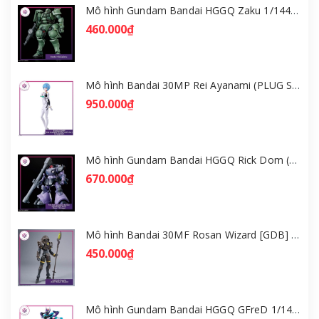
Mô hình Gundam Bandai HGGQ Zaku 1/144 – MSG GQuuuuuuX [GDB] [BHG]
460.000₫
Mô hình Bandai 30MP Rei Ayanami (PLUG SUIT Ver.) – Evangelion [GDB] [30MP]
950.000₫
Mô hình Gundam Bandai HGGQ Rick Dom (Gaia / Ortega) 1/144 [GDB] [BHG]
670.000₫
Mô hình Bandai 30MF Rosan Wizard [GDB] [30MF]
450.000₫
Mô hình Gundam Bandai HGGQ GFreD 1/144 [GDB] [BHG]