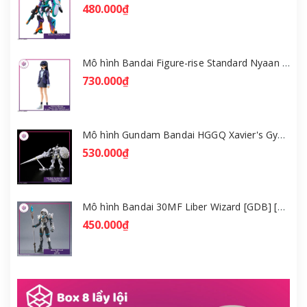
480.000₫
Mô hình Bandai Figure-rise Standard Nyaan - Gundam GQuuuuuuX [GDB] [FRS]
730.000₫
Mô hình Gundam Bandai HGGQ Xavier's Gyan Hakuji-Packs 1/144 [GDB] [BHG]
530.000₫
Mô hình Bandai 30MF Liber Wizard [GDB] [30MF]
450.000₫