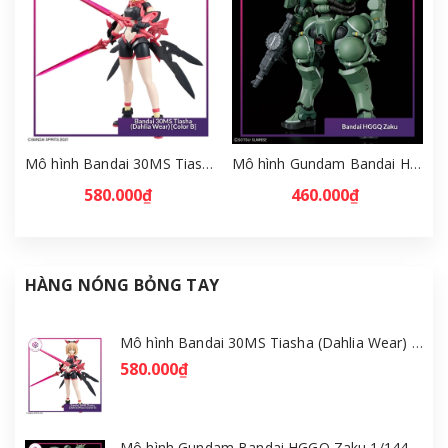
Mô hình Bandai 30MS Tiasha (Dahlia Wear) [Color B] [GDB] [30MS]
Mô hình Gundam Bandai HGGQ Zaku 1/144 – MSG GQuuuuuuX [GDB] [BHG]
580.000₫
460.000₫
HÀNG NÓNG BỎNG TAY
Mô hình Bandai 30MS Tiasha (Dahlia Wear) [Color B] [GDB] [30MS]
580.000₫
Mô hình Gundam Bandai HGGQ Zaku 1/144 – MSG GQuuuuuuX [GDB] [BHG]