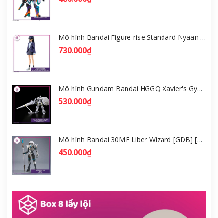
Mô hình Bandai Figure-rise Standard Nyaan - Gundam GQuuuuuuX [GDB] [FRS]
730.000₫
Mô hình Gundam Bandai HGGQ Xavier's Gyan Hakuji-Packs 1/144 [GDB] [BHG]
530.000₫
Mô hình Bandai 30MF Liber Wizard [GDB] [30MF]
450.000₫