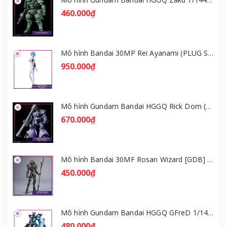
460.000₫
Mô hình Bandai 30MP Rei Ayanami (PLUG SUIT Ver.) – Evangelion [GDB] [30MP]
950.000₫
Mô hình Gundam Bandai HGGQ Rick Dom (Gaia / Ortega) 1/144 [GDB] [BHG]
670.000₫
Mô hình Bandai 30MF Rosan Wizard [GDB] [30MF]
450.000₫
Mô hình Gundam Bandai HGGQ GFreD 1/144 [GDB] [BHG]
480.000₫