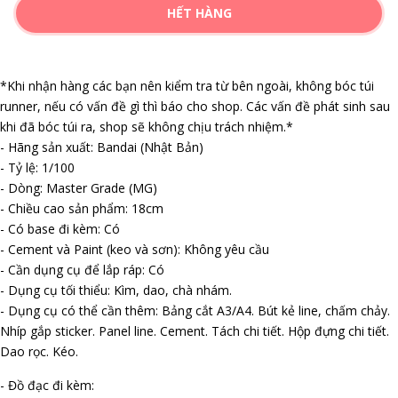
HẾT HÀNG
*Khi nhận hàng các bạn nên kiểm tra từ bên ngoài, không bóc túi
runner, nếu có vấn đề gì thì báo cho shop. Các vấn đề phát sinh sau
khi đã bóc túi ra, shop sẽ không chịu trách nhiệm.*
- Hãng sản xuất: Bandai (Nhật Bản)
- Tỷ lệ: 1/100
- Dòng: Master Grade (MG)
- Chiều cao sản phẩm: 18cm
- Có base đi kèm: Có
- Cement và Paint (keo và sơn): Không yêu cầu
- Cần dụng cụ để lắp ráp: Có
- Dụng cụ tối thiểu: Kìm, dao, chà nhám.
- Dụng cụ có thể cần thêm: Bảng cắt A3/A4. Bút kẻ line, chấm chảy.
Nhíp gắp sticker. Panel line. Cement. Tách chi tiết. Hộp đựng chi tiết.
Dao rọc. Kéo.
- Đồ đạc đi kèm: