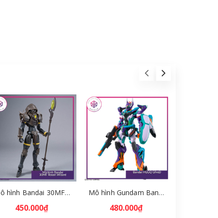
Mô hình Bandai 30MF Rosan Wizard [GDB] [30MF]
Mô hình Gundam Bandai HGGQ GFreD 1/144 [GDB] [BHG]
450.000₫
480.000₫
730