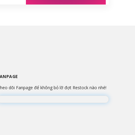
FANPAGE
heo dõi Fanpage để không bỏ lỡ đợt Restock nào nhé!
Đang lắp ráp Fanpage...