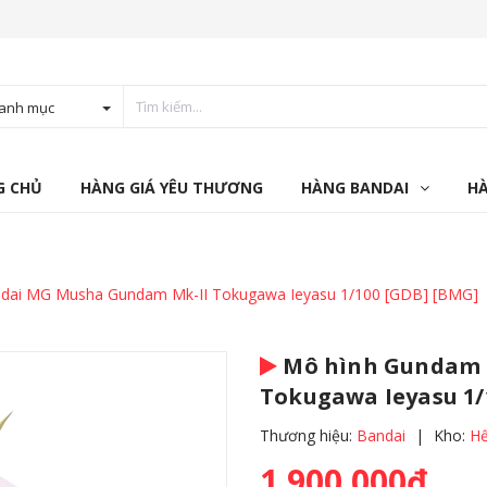
anh mục
G CHỦ
HÀNG GIÁ YÊU THƯƠNG
HÀNG BANDAI
H
dai MG Musha Gundam Mk-II Tokugawa Ieyasu 1/100 [GDB] [BMG]
Mô hình Gundam 
Tokugawa Ieyasu 1/
Thương hiệu:
Bandai
|
Kho:
Hế
1.900.000₫