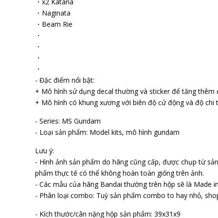
・x2 Katana
・Naginata
・Beam Rifle
・
・
・
・
- Đặc điểm nổi bật:
+ Mô hình sử dụng decal thường và sticker để tăng thêm độ
+ Mô hình có khung xương với biên độ cử động và độ chi t
- Series: MS Gundam
- Loại sản phẩm: Model kits, mô hình gundam
Lưu ý:
- Hình ảnh sản phẩm do hãng cũng cấp, được chụp từ sả
phẩm thực tế có thể không hoàn toàn giống trên ảnh.
- Các mẫu của hãng Bandai thường trên hộp sẽ là Made in
- Phân loại combo: Tuỳ sản phẩm combo to hay nhỏ, sho
- Kích thước/cân nặng hộp sản phẩm: 39x31x9