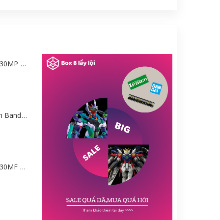
Mô hình Bandai 30MP Rei Ayanami (PLUG SUIT Ver.) – Evangelion [GDB] [30MP]
Mô hình Gundam Bandai HGGQ GFreD 1/144 [GDB] [BHG]
Mô hình Bandai 30MF Liber Wizard [GDB] [30MF]