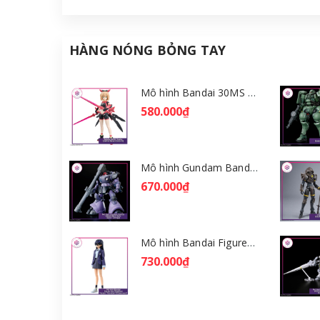
HÀNG NÓNG BỎNG TAY
Mô hình Bandai 30MS Tiasha (Dahlia Wear) [Color B] [GDB] [30MS]
580.000₫
Mô hình Gundam Bandai HGGQ Rick Dom (Gaia / Ortega) 1/144 [GDB] [BHG]
670.000₫
Mô hình Bandai Figure-rise Standard Nyaan - Gundam GQuuuuuuX [GDB] [FRS]
730.000₫