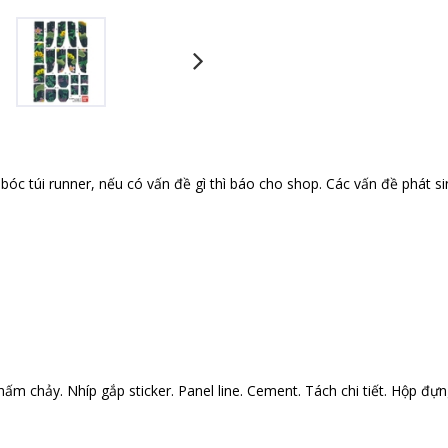
óc túi runner, nếu có vấn đề gì thì báo cho shop. Các vấn đề phát si
ấm chảy. Nhíp gắp sticker. Panel line. Cement. Tách chi tiết. Hộp đựng