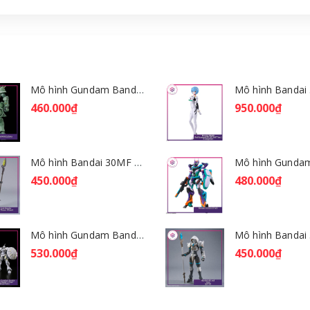
Mô hình Gundam Bandai HGGQ Zaku 1/144 – MSG GQuuuuuuX [GDB] [BHG]
460.000₫
950.000₫
Mô hình Bandai 30MF Rosan Wizard [GDB] [30MF]
450.000₫
480.000₫
Mô hình Gundam Bandai HGGQ Xavier's Gyan Hakuji-Packs 1/144 [GDB] [BHG]
530.000₫
450.000₫