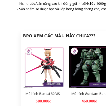
- Kích thước/cân nặng sau khi đóng gói: 44x34x10 / 1000g
- Sản phẩm sẽ được bọc vài lớp bong bóng chống xóc, cho
BRO XEM CÁC MẪU NÀY CHƯA???
Mô hình Bandai 30MS Tiasha (Dahlia Wear) [Color B] [GDB] [30MS]
Mô hình Gunda
580.000₫
460.000₫