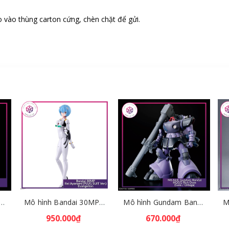
 vào thùng carton cứng, chèn chặt để gửi.
m Bandai HGGQ Zaku 1/144 – MSG GQuuuuuuX [GDB] [BHG]
Mô hình Bandai 30MP Rei Ayanami (PLUG SUIT Ver.) – Evangelion [GDB] [30MP]
Mô hình Gundam Bandai HGGQ Rick Dom (Gaia / Ortega) 1/144 [GDB] [BHG]
950.000₫
670.000₫