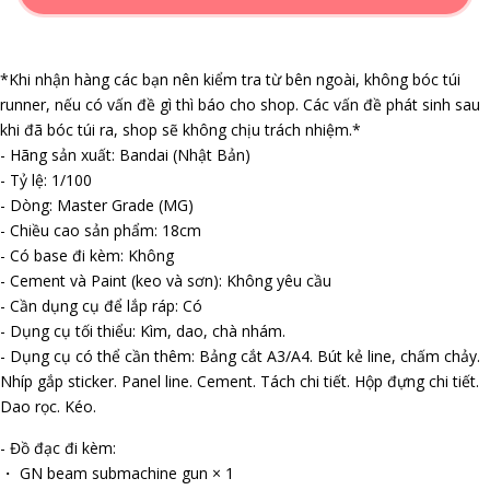
*Khi nhận hàng các bạn nên kiểm tra từ bên ngoài, không bóc túi
runner, nếu có vấn đề gì thì báo cho shop. Các vấn đề phát sinh sau
khi đã bóc túi ra, shop sẽ không chịu trách nhiệm.*
- Hãng sản xuất: Bandai (Nhật Bản)
- Tỷ lệ: 1/100
- Dòng: Master Grade (MG)
- Chiều cao sản phẩm: 18cm
- Có base đi kèm: Không
- Cement và Paint (keo và sơn): Không yêu cầu
- Cần dụng cụ để lắp ráp: Có
- Dụng cụ tối thiểu: Kìm, dao, chà nhám.
- Dụng cụ có thể cần thêm: Bảng cắt A3/A4. Bút kẻ line, chấm chảy.
Nhíp gắp sticker. Panel line. Cement. Tách chi tiết. Hộp đựng chi tiết.
Dao rọc. Kéo.
- Đồ đạc đi kèm:
・ GN beam submachine gun × 1