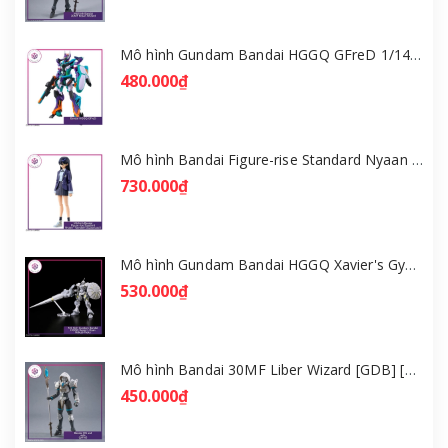
Mô hình Gundam Bandai HGGQ GFreD 1/144 [GDB] [BHG]
480.000₫
Mô hình Bandai Figure-rise Standard Nyaan - Gundam GQuuuuuuX [GDB] [FRS]
730.000₫
Mô hình Gundam Bandai HGGQ Xavier's Gyan Hakuji-Packs 1/144 [GDB] [BHG]
530.000₫
Mô hình Bandai 30MF Liber Wizard [GDB] [30MF]
450.000₫