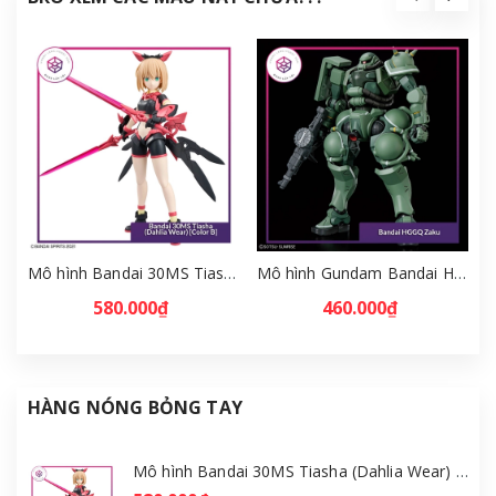
Mô hình Bandai 30MS Tiasha (Dahlia Wear) [Color B] [GDB] [30MS]
Mô hình Gundam Bandai HGGQ Zaku 1/144 – MSG GQuuuuuuX [GDB] [BHG]
580.000₫
460.000₫
HÀNG NÓNG BỎNG TAY
Mô hình Bandai 30MS Tiasha (Dahlia Wear) [Color B] [GDB] [30MS]