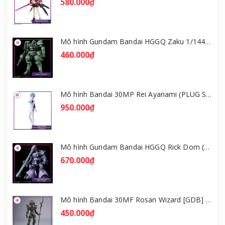
580.000₫
Mô hình Gundam Bandai HGGQ Zaku 1/144 – MSG GQuuuuuuX [GDB] [BHG]
460.000₫
Mô hình Bandai 30MP Rei Ayanami (PLUG SUIT Ver.) – Evangelion [GDB] [30MP]
950.000₫
Mô hình Gundam Bandai HGGQ Rick Dom (Gaia / Ortega) 1/144 [GDB] [BHG]
670.000₫
Mô hình Bandai 30MF Rosan Wizard [GDB] [30MF]
450.000₫