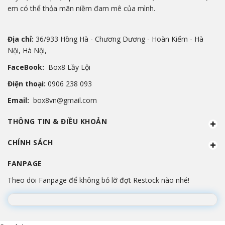
em có thể thỏa mãn niềm đam mê của mình.
Địa chỉ:
36/933 Hồng Hà - Chương Dương - Hoàn Kiếm - Hà
Nội, Hà Nội,
FaceBook:
Box8 Lầy Lội
Điện thoại:
0906 238 093
Email:
box8vn@gmail.com
THÔNG TIN & ĐIỀU KHOẢN
CHÍNH SÁCH
FANPAGE
Theo dõi Fanpage để không bỏ lỡ đợt Restock nào nhé!
Đang lắp ráp Fanpage...