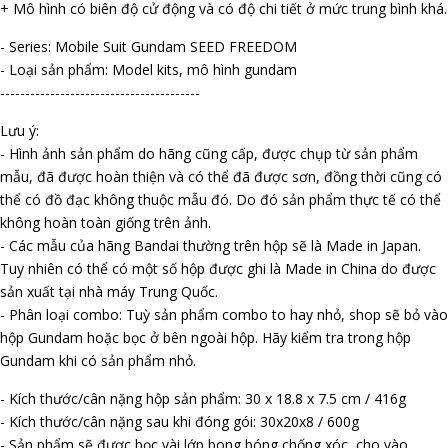
+ Mô hình có biên độ cử động và có độ chi tiết ở mức trung bình khá.
- Series: Mobile Suit Gundam SEED FREEDOM
- Loại sản phẩm: Model kits, mô hình gundam
----------------------------------------
Lưu ý:
- Hình ảnh sản phẩm do hãng cũng cấp, được chụp từ sản phẩm
mẫu, đã được hoàn thiện và có thể đã được sơn, đồng thời cũng có
thể có đồ đạc không thuộc mẫu đó. Do đó sản phẩm thực tế có thể
không hoàn toàn giống trên ảnh.
- Các mẫu của hãng Bandai thường trên hộp sẽ là Made in Japan.
Tuy nhiên có thể có một số hộp được ghi là Made in China do được
sản xuất tại nhà máy Trung Quốc.
- Phân loại combo: Tuỳ sản phẩm combo to hay nhỏ, shop sẽ bỏ vào
hộp Gundam hoặc bọc ở bên ngoài hộp. Hãy kiểm tra trong hộp
Gundam khi có sản phẩm nhỏ.
- Kích thước/cân nặng hộp sản phẩm: 30 x 18.8 x 7.5 cm / 416g
- Kích thước/cân nặng sau khi đóng gói: 30x20x8 / 600g
- Sản phẩm sẽ được bọc vài lớp bong bóng chống xóc, cho vào