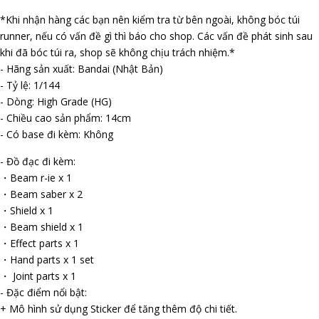
*Khi nhận hàng các bạn nên kiểm tra từ bên ngoài, không bóc túi
runner, nếu có vấn đề gì thì báo cho shop. Các vấn đề phát sinh sau
khi đã bóc túi ra, shop sẽ không chịu trách nhiệm.*
- Hãng sản xuất: Bandai (Nhật Bản)
- Tỷ lệ: 1/144
- Dòng: High Grade (HG)
- Chiều cao sản phẩm: 14cm
- Có base đi kèm: Không
- Đồ đạc đi kèm:
・Beam r-ifle x 1
・Beam saber x 2
・Shield x 1
・Beam shield x 1
・Effect parts x 1
・Hand parts x 1 set
・ Joint parts x 1
- Đặc điểm nổi bật:
+ Mô hình sử dụng Sticker để tăng thêm độ chi tiết.