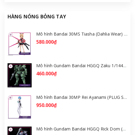
HÀNG NÓNG BỎNG TAY
Mô hình Bandai 30MS Tiasha (Dahlia Wear) [Color B] [GDB] [30MS]
580.000₫
Mô hình Gundam Bandai HGGQ Zaku 1/144 – MSG GQuuuuuuX [GDB] [BHG]
460.000₫
Mô hình Bandai 30MP Rei Ayanami (PLUG SUIT Ver.) – Evangelion [GDB] [30MP]
950.000₫
Mô hình Gundam Bandai HGGQ Rick Dom (Gaia / Ortega) 1/144 [GDB] [BHG]