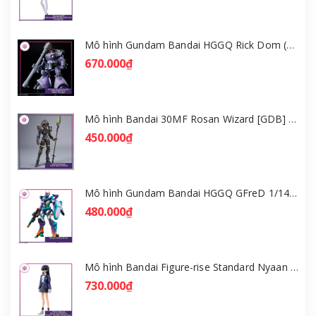
Mô hình Gundam Bandai HGGQ Rick Dom (Gaia / Ortega) 1/144 [GDB] [BHG]
670.000₫
Mô hình Bandai 30MF Rosan Wizard [GDB] [30MF]
450.000₫
Mô hình Gundam Bandai HGGQ GFreD 1/144 [GDB] [BHG]
480.000₫
Mô hình Bandai Figure-rise Standard Nyaan - Gundam GQuuuuuuX [GDB] [FRS]
730.000₫