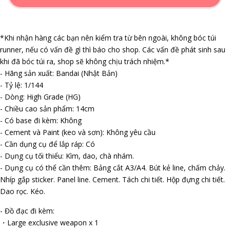
*Khi nhận hàng các bạn nên kiểm tra từ bên ngoài, không bóc túi
runner, nếu có vấn đề gì thì báo cho shop. Các vấn đề phát sinh sau
khi đã bóc túi ra, shop sẽ không chịu trách nhiệm.*
- Hãng sản xuất: Bandai (Nhật Bản)
- Tỷ lệ: 1/144
- Dòng: High Grade (HG)
- Chiều cao sản phẩm: 14cm
- Có base đi kèm: Không
- Cement và Paint (keo và sơn): Không yêu cầu
- Cần dụng cụ để lắp ráp: Có
- Dụng cụ tối thiểu: Kìm, dao, chà nhám.
- Dụng cụ có thể cần thêm: Bảng cắt A3/A4. Bút kẻ line, chấm chảy.
Nhíp gắp sticker. Panel line. Cement. Tách chi tiết. Hộp đựng chi tiết.
Dao rọc. Kéo.
- Đồ đạc đi kèm:
・Large exclusive weapon x 1