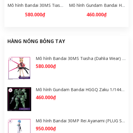
Mô hình Bandai 30MS Tiasha (Dahlia Wear) [Color B] [GDB] [30MS]
Mô hình Gundam Bandai HGGQ Zaku 1/144 – MSG GQuuuuuuX [GDB] [BHG]
580.000₫
460.000₫
HÀNG NÓNG BỎNG TAY
Mô hình Bandai 30MS Tiasha (Dahlia Wear) [Color B] [GDB] [30MS]
580.000₫
Mô hình Gundam Bandai HGGQ Zaku 1/144 – MSG GQuuuuuuX [GDB] [BHG]
460.000₫
Mô hình Bandai 30MP Rei Ayanami (PLUG SUIT Ver.) – Evangelion [GDB] [30MP]
950.000₫