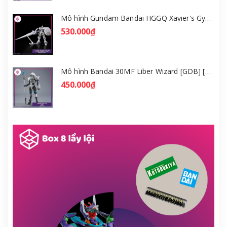
Mô hình Gundam Bandai HGGQ Xavier's Gyan Hakuji-Packs 1/144 [GDB] [BHG]
530.000₫
Mô hình Bandai 30MF Liber Wizard [GDB] [30MF]
450.000₫