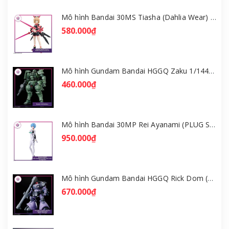
Mô hình Bandai 30MS Tiasha (Dahlia Wear) [Color B] [GDB] [30MS]
580.000₫
Mô hình Gundam Bandai HGGQ Zaku 1/144 – MSG GQuuuuuuX [GDB] [BHG]
460.000₫
Mô hình Bandai 30MP Rei Ayanami (PLUG SUIT Ver.) – Evangelion [GDB] [30MP]
950.000₫
Mô hình Gundam Bandai HGGQ Rick Dom (Gaia / Ortega) 1/144 [GDB] [BHG]
670.000₫