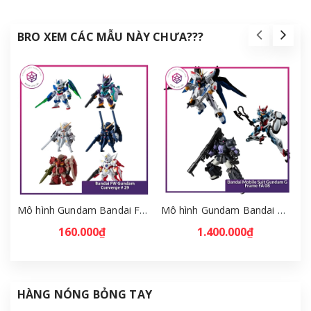
BRO XEM CÁC MẪU NÀY CHƯA???
Mô hình Gundam Bandai FW Gundam Converge # 29 Full Set [GDB] [FCH]
Mô hình Gundam Bandai Mobile Suit Gundam G Frame FA 08 Full Set [GDB] [FCH]
160.000₫
1.400.000₫
HÀNG NÓNG BỎNG TAY