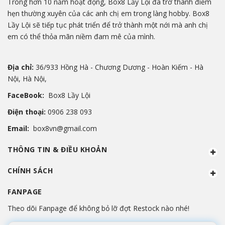
Trong hơn 10 năm hoạt động, Box8 Lầy Lội đã trở thành điểm
hẹn thường xuyên của các anh chị em trong làng hobby. Box8
Lầy Lội sẽ tiếp tục phát triển để trở thành một nới mà anh chị
em có thể thỏa mãn niềm đam mê của mình.
Địa chỉ:
36/933 Hồng Hà - Chương Dương - Hoàn Kiếm - Hà
Nội, Hà Nội,
FaceBook:
Box8 Lầy Lội
Điện thoại:
0906 238 093
Email:
box8vn@gmail.com
THÔNG TIN & ĐIỀU KHOẢN
CHÍNH SÁCH
FANPAGE
Theo dõi Fanpage để không bỏ lỡ đợt Restock nào nhé!