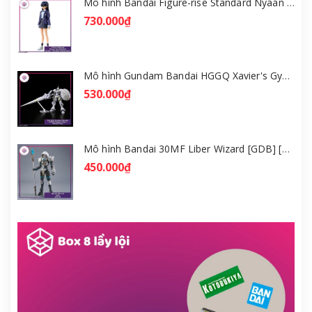
Mô hình Bandai Figure-rise Standard Nyaan - Gundam GQuuuuuuX [GDB] [FRS]
730.000₫
Mô hình Gundam Bandai HGGQ Xavier's Gyan Hakuji-Packs 1/144 [GDB] [BHG]
530.000₫
Mô hình Bandai 30MF Liber Wizard [GDB] [30MF]
450.000₫