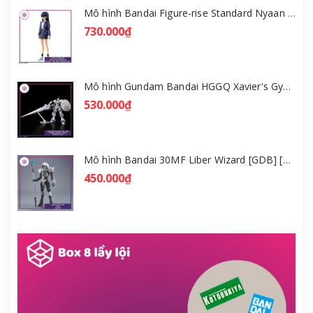
Mô hình Bandai Figure-rise Standard Nyaan - Gundam GQuuuuuuX [GDB] [FRS]
730.000₫
Mô hình Gundam Bandai HGGQ Xavier's Gyan Hakuji-Packs 1/144 [GDB] [BHG]
530.000₫
Mô hình Bandai 30MF Liber Wizard [GDB] [30MF]
450.000₫