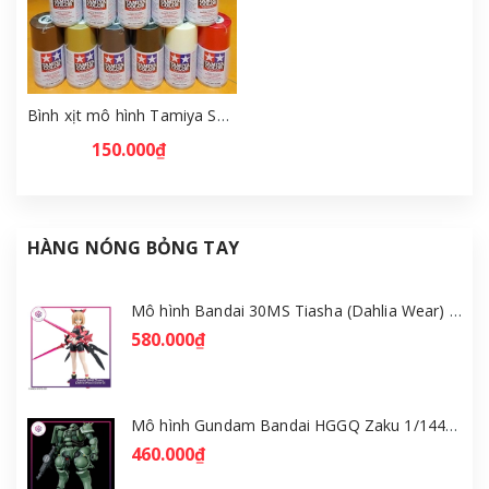
Bình xịt mô hình Tamiya Spray Paint TS-1 ~ TS-20 [SMH]
150.000₫
HÀNG NÓNG BỎNG TAY
Mô hình Bandai 30MS Tiasha (Dahlia Wear) [Color B] [GDB] [30MS]
580.000₫
Mô hình Gundam Bandai HGGQ Zaku 1/144 – MSG GQuuuuuuX [GDB] [BHG]
460.000₫