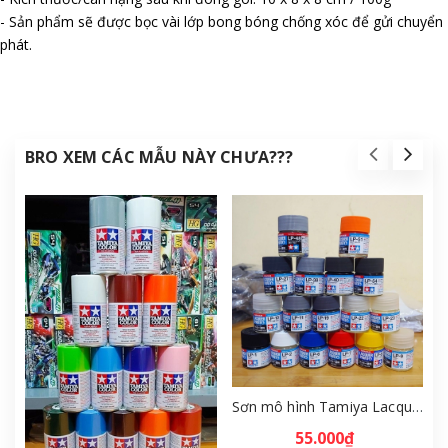
- Sản phẩm sẽ được bọc vài lớp bong bóng chống xóc để gửi chuyển
phát.
BRO XEM CÁC MẪU NÀY CHƯA???
Sơn mô hình Tamiya Lacquer Paint gồm 20 màu từ LP-41 ~ LP-60 [SMH]
55.000₫