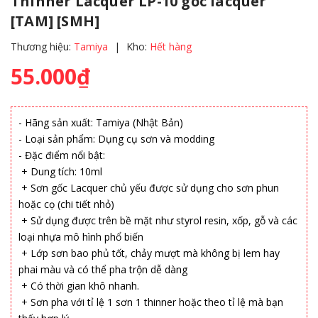
Thinner Lacquer LP-10 gốc lacquer
[TAM] [SMH]
Thương hiệu:
Tamiya
|
Kho:
Hết hàng
55.000₫
- Hãng sản xuất: Tamiya (Nhật Bản)
- Loại sản phẩm: Dụng cụ sơn và modding
- Đặc điểm nổi bật:
+ Dung tích: 10ml
+ Sơn gốc Lacquer chủ yếu được sử dụng cho sơn phun
hoặc cọ (chi tiết nhỏ)
+ Sử dụng được trên bề mặt như styrol resin, xốp, gỗ và các
loại nhựa mô hình phổ biến
+ Lớp sơn bao phủ tốt, chảy mượt mà không bị lem hay
phai màu và có thể pha trộn dễ dàng
+ Có thời gian khô nhanh.
+ Sơn pha với tỉ lệ 1 sơn 1 thinner hoặc theo tỉ lệ mà bạn