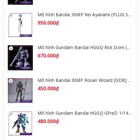
Mô hình Bandai 30MP Rei Ayanami (PLUG SUIT Ver.) – Evangelion [GDB] [30MP]
950.000₫
Mô hình Gundam Bandai HGGQ Rick Dom (Gaia / Ortega) 1/144 [GDB] [BHG]
670.000₫
Mô hình Bandai 30MF Rosan Wizard [GDB] [30MF]
450.000₫
Mô hình Gundam Bandai HGGQ GFreD 1/144 [GDB] [BHG]
480.000₫